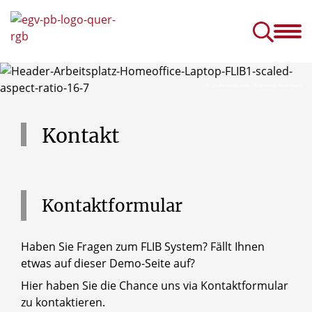
FLIB Schulung
FLIBber 
FLIB Schulung für Fortgeschrittene
Gästebuch / Kondolenzbuch / Gratulatio
© Shutterstock.com / Erzbistum Paderborn
Kontakt
Kontaktformular
Haben Sie Fragen zum FLIB System? Fällt Ihnen
etwas auf dieser Demo-Seite auf?
Hier haben Sie die Chance uns via Kontaktformular
zu kontaktieren.